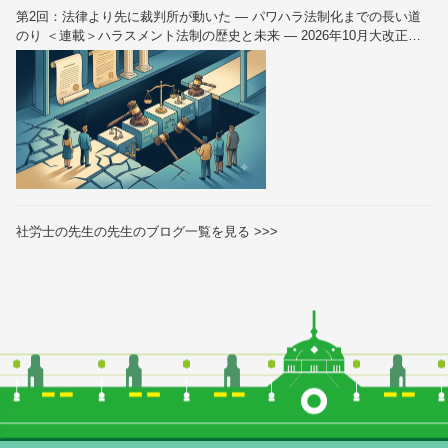
第2回：法律より先に裁判所が動いた — パワハラ法制化までの長い道
のり ＜連載＞ハラスメント法制の歴史と未来 — 2026年10月大改正を
読み解く（全6回）
社労士の先生の先生のブログ一覧を見る >>>