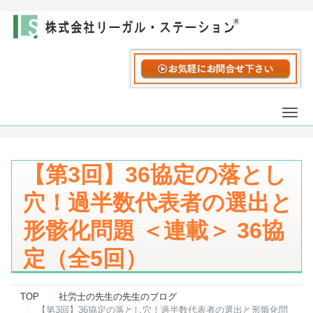
Togg
navi
【第3回】36協定の落とし
穴！過半数代表者の選出と
形骸化問題 ＜連載＞ 36協
定（全5回）
TOP
社労士の先生の先生のブログ
【第3回】36協定の落とし穴！過半数代表者の選出と形骸化問