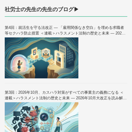
社労士の先生の先生のブログ▶
第4回：就活生を守る法改正 — 「雇用関係なき空白」を埋める求職者
等セクハラ防止措置 ＜連載＞ハラスメント法制の歴史と未来 — 2026
年10月大改正を読み解く（全6回）
第3回：2026年10月、カスハラ対策がすべての事業主の義務になる ＜
連載＞ハラスメント法制の歴史と未来 — 2026年10月大改正を読み解く
（全6回）