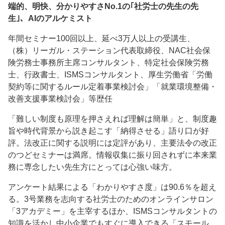
端的、明快、分かりやすさNo.1の｢社労士の先生の先
生｣、AIのアルケミスト
年間セミナー100回以上、延べ3万人以上の受講生、
（株）リーガル・ステーション代表取締役、NAC社会保
険労務士事務所主席コンサルタント、特定社会保険労務
士、行政書士、ISMSコンサルタント、厚生労働省「労働
契約等に関するルール定着事業検討会」「就業環境整備・
改善支援事業検討会」等歴任
「難しい制度も原理を押さえれば理解は簡単」と、制度趣
旨や時代背景から説き起こす「納得させる」語り口が好
評。法改正に関する説明には定評があり、主要法令の改正
のつどセミナーは満席。情報収集に振り回されずに本来業
務に専念したい先生方にとっては心強い味方。
アンケート結果による「わかりやすさ度」は90.6％を超え
る。3号業務を志向する社労士のためのオンラインサロン
「3アカデミー」を主宰するほか、ISMSコンサルタントの
知識を活かし中小企業でもすぐに導入できる「スモール