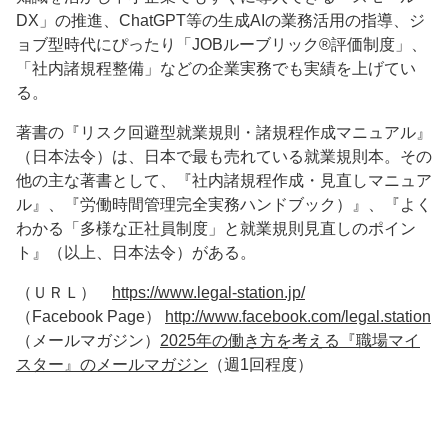
DX」の推進、ChatGPT等の生成AIの業務活用の指導、ジ
ョブ型時代にぴったり「JOBルーブリック®評価制度」、
「社内諸規程整備」などの企業実務でも実績を上げてい
る。
著書の『リスク回避型就業規則・諸規程作成マニュアル』
（日本法令）は、日本で最も売れている就業規則本。その
他の主な著書として、『社内諸規程作成・見直しマニュア
ル』、『労働時間管理完全実務ハンドブック）』、『よく
わかる「多様な正社員制度」と就業規則見直しのポイン
ト』（以上、日本法令）がある。
（ＵＲＬ）
https://www.legal-station.jp/
（Facebook Page）
http://www.facebook.com/legal.station
（メールマガジン）
2025年の働き方を考える『職場マイ
スター』のメールマガジン
（週1回程度）