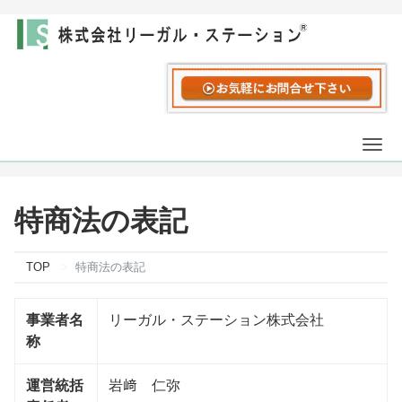
Togg
navi
特商法の表記
TOP
特商法の表記
事業者名
リーガル・ステーション株式会社
称
運営統括
岩﨑 仁弥