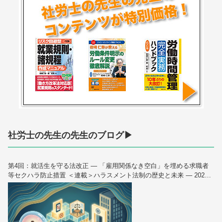
社労士の先生の先生のブログ▶
第4回：就活生を守る法改正 — 「雇用関係なき空白」を埋める求職者
等セクハラ防止措置 ＜連載＞ハラスメント法制の歴史と未来 — 2026
年10月大改正を読み解く（全6回）