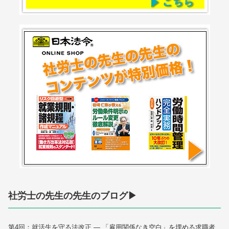
社労士の先生の先生のブログ▶
第4回：就活生を守る法改正 — 「雇用関係なき空白」を埋める求職者