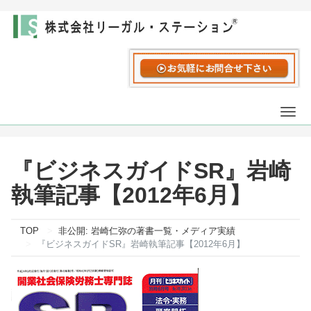
Togg
navi
『ビジネスガイドSR』岩崎
執筆記事【2012年6月】
TOP
非公開: 岩崎仁弥の著書一覧・メディア実績
『ビジネスガイドSR』岩崎執筆記事【2012年6月】