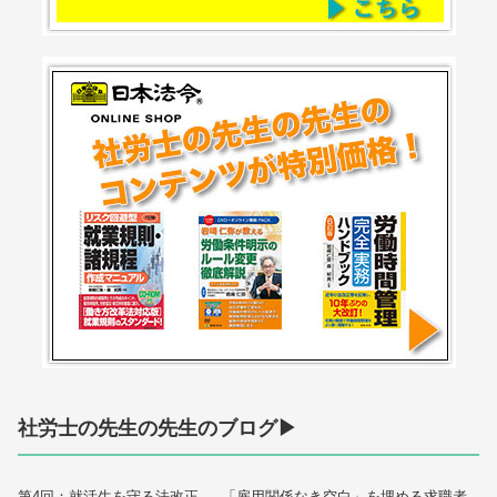
社労士の先生の先生のブログ▶
第4回：就活生を守る法改正 — 「雇用関係なき空白」を埋める求職者