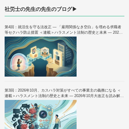
社労士の先生の先生のブログ▶
第4回：就活生を守る法改正 — 「雇用関係なき空白」を埋める求職者
等セクハラ防止措置 ＜連載＞ハラスメント法制の歴史と未来 — 2026
年10月大改正を読み解く（全6回）
第3回：2026年10月、カスハラ対策がすべての事業主の義務になる ＜
連載＞ハラスメント法制の歴史と未来 — 2026年10月大改正を読み解く
（全6回）