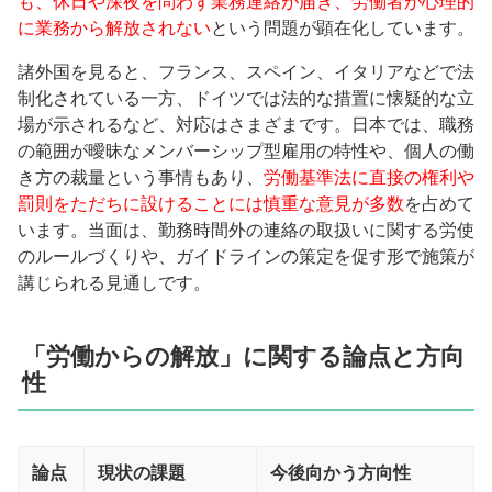
も、休日や深夜を問わず業務連絡が届き、労働者が心理的
に業務から解放されない
という問題が顕在化しています。
諸外国を見ると、フランス、スペイン、イタリアなどで法
制化されている一方、ドイツでは法的な措置に懐疑的な立
場が示されるなど、対応はさまざまです。日本では、職務
の範囲が曖昧なメンバーシップ型雇用の特性や、個人の働
き方の裁量という事情もあり、
労働基準法に直接の権利や
罰則をただちに設けることには慎重な意見が多数
を占めて
います。当面は、勤務時間外の連絡の取扱いに関する労使
のルールづくりや、ガイドラインの策定を促す形で施策が
講じられる見通しです。
「労働からの解放」に関する論点と方向
性
論点
現状の課題
今後向かう方向性