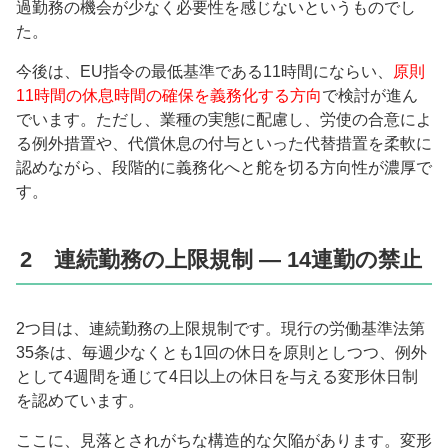
過勤務の機会が少なく必要性を感じないというものでし
た。
今後は、EU指令の最低基準である11時間にならい、
原則
11時間の休息時間の確保を義務化する方向
で検討が進ん
でいます。ただし、業種の実態に配慮し、労使の合意によ
る例外措置や、代償休息の付与といった代替措置を柔軟に
認めながら、段階的に義務化へと舵を切る方向性が濃厚で
す。
2 連続勤務の上限規制 ― 14連勤の禁止
2つ目は、連続勤務の上限規制です。現行の労働基準法第
35条は、毎週少なくとも1回の休日を原則としつつ、例外
として4週間を通じて4日以上の休日を与える変形休日制
を認めています。
ここに、見落とされがちな構造的な欠陥があります。変形