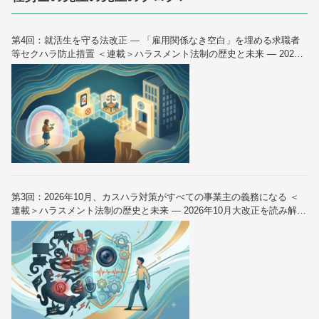
第4回：就活生を守る法改正 — 「雇用関係なき空白」を埋める求職者
等セクハラ防止措置 ＜連載＞ハラスメント法制の歴史と未来 — 2026
年10月大改正を読み解く（全6回）
第3回：2026年10月、カスハラ対策がすべての事業主の義務になる ＜
連載＞ハラスメント法制の歴史と未来 — 2026年10月大改正を読み解く
（全6回）