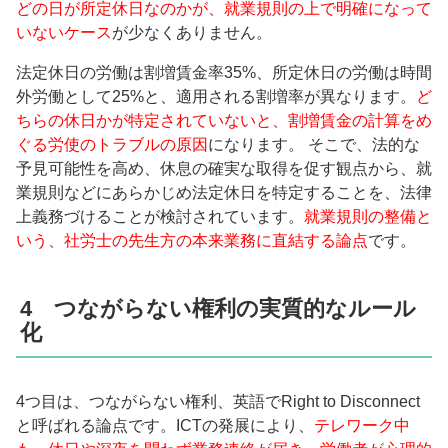
どの日が所定休日なのかが、就業規則の上で明確になって
いないケース
が少なくありません。
法定休日の労働は割増賃金率35%、所定休日の労働は時間
外労働として25%と、適用される割増率が異なります。
ど
ちらの休日かが特定されていないと、割増賃金の計算をめ
ぐる労使のトラブルの原因
になります。 そこで、法的な
予見可能性を高め、休息の確実な取得を促す観点から、就
業規則などにあらかじめ法定休日を特定することを、法律
上義務づけることが検討されています。
就業規則の整備と
いう、社労士の先生方の本来業務に直結する論点
です。
4 つながらない権利の実質的なルール
化
4つ目は、つながらない権利、英語でRight to Disconnect
と呼ばれる論点です。ICTの発展により、
テレワーク中