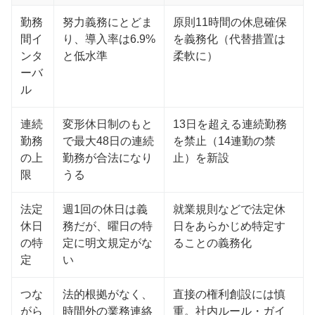
勤務
努力義務にとどま
原則11時間の休息確保
間イ
り、導入率は6.9%
を義務化（代替措置は
ンタ
と低水準
柔軟に）
ーバ
ル
連続
変形休日制のもと
13日を超える連続勤務
勤務
で最大48日の連続
を禁止（14連勤の禁
の上
勤務が合法になり
止）を新設
限
うる
法定
週1回の休日は義
就業規則などで法定休
休日
務だが、曜日の特
日をあらかじめ特定す
の特
定に明文規定がな
ることの義務化
定
い
つな
法的根拠がなく、
直接の権利創設には慎
がら
時間外の業務連絡
重。社内ルール・ガイ