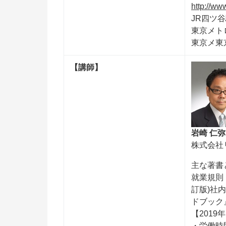
http://www
JR四ツ
東京メト
東京メ東
【講師】
岩崎 仁弥
株式会社
主な著書
就業規則
訂版)社
ドブック
【201
・労働時