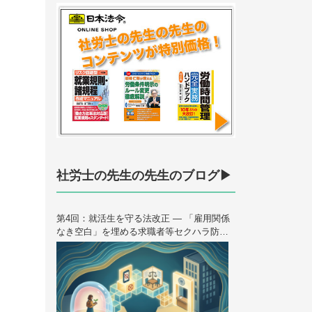
社労士の先生の先生のブログ▶
第4回：就活生を守る法改正 — 「雇用関係
なき空白」を埋める求職者等セクハラ防止
措置 ＜連載＞ハラスメント法制の歴史と未
来 — 2026年10月大改正を読み解く（全6
回）