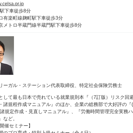
.celsa.or.jp
谷駅下車徒歩8分
ロ有楽町線麹町駅下車徒歩3分
京メトロ半蔵門線半蔵門駅下車徒歩8分
リーガル・ステーション代表取締役、特定社会保険労務⼠
として最も日本で売れている就業規則本『（7訂版）リスク回
・諸規程作成マニュアル』のほか、企業の総務部で大好評の『(
内諸規定作成・見直しマニュアル』、『労働時間管理完全実務
』など。
9年開催セミナー】
間のプロ育成・特別上級セミナー（全４日）