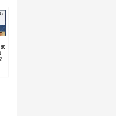
「変
戦
配