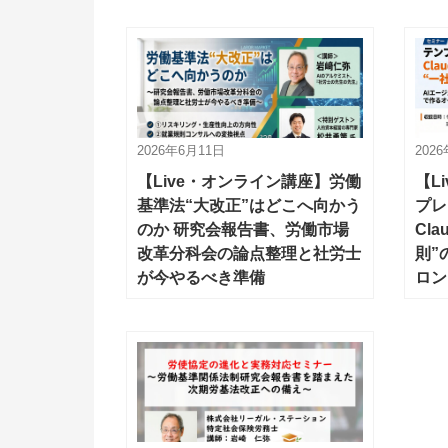
2026年6月11日
202
【Live・オンライン講座】労働
【L
基準法“大改正”はどこへ向かう
プレ
のか 研究会報告書、労働市場
Cl
改革分科会の論点整理と社労士
則”
が今やるべき準備
ロン
ーメ