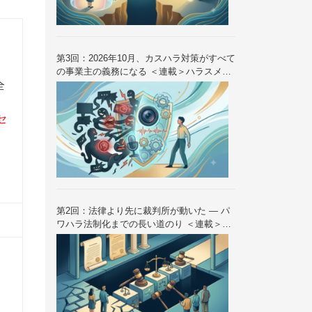
第3回：2026年10月、カスハラ対策がすべて
の事業主の義務になる ＜連載＞ハラスメン
全
ト法制の歴史と未来 — 2026年10月大改正
を読み解く（全6回）
セ
第2回：法律より先に裁判所が動いた — パ
ワハラ法制化までの長い道のり ＜連載＞ハ
ラスメント法制の歴史と未来 — 2026年10
月大改正を読み解く（全6回）