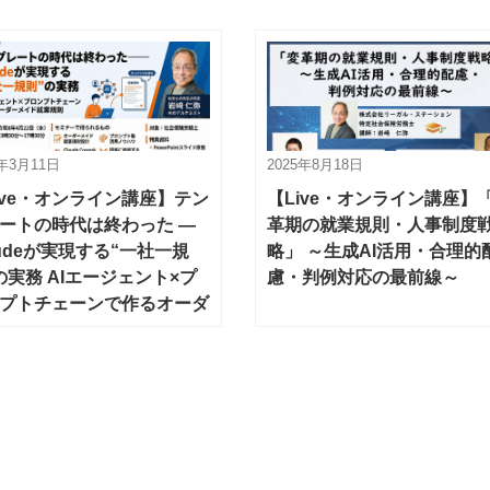
6年3月11日
2025年8月18日
ive・オンライン講座】テン
【Live・オンライン講座】
ートの時代は終わった —
革期の就業規則・人事制度
audeが実現する“一社一規
略」 ～生成AI活用・合理的
の実務 AIエージェント×プ
慮・判例対応の最前線～
プトチェーンで作るオーダ
イド就業規則