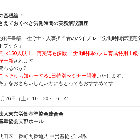
の基礎編！
さえておくべき労働時間の実務解説講座
!大好評書籍、社労士・人事担当者のバイブル 「労働時間管理完
゙ブック」
延べ150人以上、再受講も多数 「労働時間のプロ育成特別上級
が一新
されます。
う変わるのか?
゙こっそりお知らせする1日特別セミナー開催
いたします。
キ」をおさらいしたい方にもとってもおすすめです!
0月26日（土） 10：30～16：45
法人東京労働基準協会連合会
基準協会支部ホール
代田区二番町九番地八 中労基協ビル4階