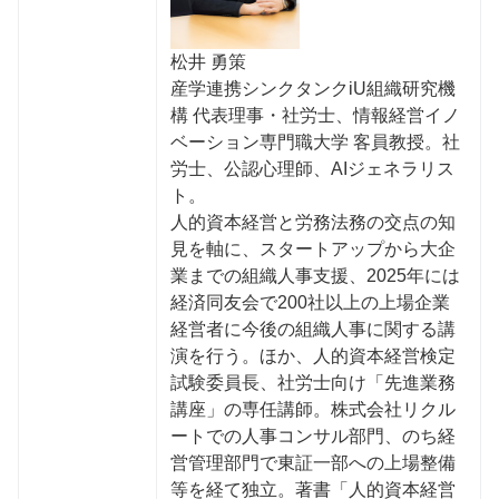
松井 勇策
産学連携シンクタンクiU組織研究機
構 代表理事・社労士、情報経営イノ
ベーション専門職大学 客員教授。社
労士、公認心理師、AIジェネラリス
ト。
人的資本経営と労務法務の交点の知
見を軸に、スタートアップから大企
業までの組織人事支援、2025年には
経済同友会で200社以上の上場企業
経営者に今後の組織人事に関する講
演を行う。ほか、人的資本経営検定
試験委員長、社労士向け「先進業務
講座」の専任講師。株式会社リクル
ートでの人事コンサル部門、のち経
営管理部門で東証一部への上場整備
等を経て独立。著書「人的資本経営