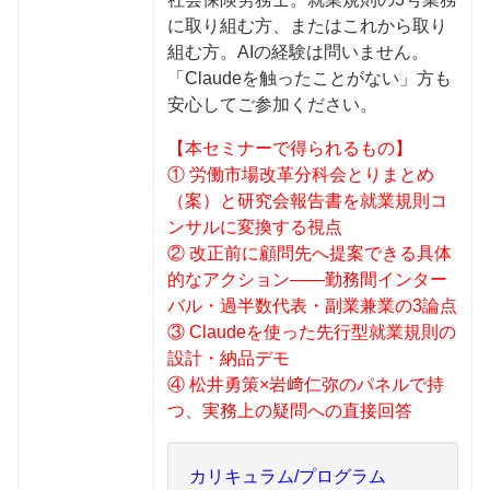
に取り組む方、またはこれから取り
組む方。AIの経験は問いません。
「Claudeを触ったことがない」方も
安心してご参加ください。
【本セミナーで得られるもの】
① 労働市場改革分科会とりまとめ
（案）と研究会報告書を就業規則コ
ンサルに変換する視点
② 改正前に顧問先へ提案できる具体
的なアクション——勤務間インター
バル・過半数代表・副業兼業の3論点
③ Claudeを使った先行型就業規則の
設計・納品デモ
④ 松井勇策×岩﨑仁弥のパネルで持
つ、実務上の疑問への直接回答
カリキュラム/プログラム