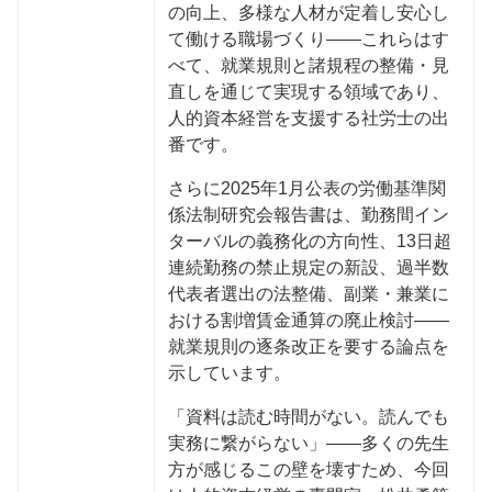
の向上、多様な人材が定着し安心し
て働ける職場づくり——これらはす
べて、就業規則と諸規程の整備・見
直しを通じて実現する領域であり、
人的資本経営を支援する社労士の出
番です。
さらに2025年1月公表の労働基準関
係法制研究会報告書は、勤務間イン
ターバルの義務化の方向性、13日超
連続勤務の禁止規定の新設、過半数
代表者選出の法整備、副業・兼業に
おける割増賃金通算の廃止検討——
就業規則の逐条改正を要する論点を
示しています。
「資料は読む時間がない。読んでも
実務に繋がらない」——多くの先生
方が感じるこの壁を壊すため、今回