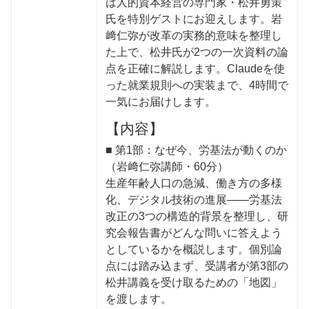
は人的資本経営の専門家・松井勇策
氏を特別ゲストにお迎えします。岩
﨑仁弥が改革の実務的意味を整理し
た上で、松井氏が2つの一次資料の論
点を正確に解説します。Claudeを使
った就業規則への実装まで、4時間で
一気にお届けします。
【内容】
■ 第1部：なぜ今、労基法が動くのか
（岩﨑仁弥講師・60分）
生産年齢人口の急減、働き方の多様
化、デジタル技術の進展——労基法
改正の3つの構造的背景を整理し、研
究会報告書がどんな問いに答えよう
としているかを概説します。個別論
点には踏み込まず、受講者が第3部の
松井講義を受け取るための「地図」
を渡します。