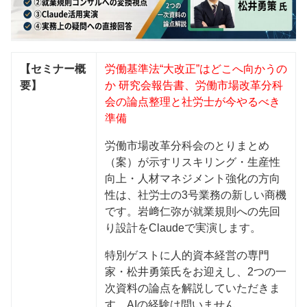
【セミナー概
労働基準法“大改正”はどこへ向かうの
要】
か 研究会報告書、労働市場改革分科
会の論点整理と社労士が今やるべき
準備
労働市場改革分科会のとりまとめ
（案）が示すリスキリング・生産性
向上・人材マネジメント強化の方向
性は、社労士の3号業務の新しい商機
です。岩﨑仁弥が就業規則への先回
り設計をClaudeで実演します。
特別ゲストに人的資本経営の専門
家・松井勇策氏をお迎えし、2つの一
次資料の論点を解説していただきま
す。AIの経験は問いません。