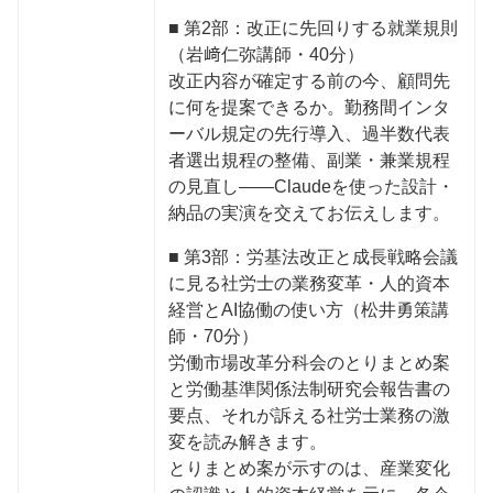
■ 第2部：改正に先回りする就業規則
（岩﨑仁弥講師・40分）
改正内容が確定する前の今、顧問先
に何を提案できるか。勤務間インタ
ーバル規定の先行導入、過半数代表
者選出規程の整備、副業・兼業規程
の見直し——Claudeを使った設計・
納品の実演を交えてお伝えします。
■ 第3部：労基法改正と成長戦略会議
に見る社労士の業務変革・人的資本
経営とAI協働の使い方（松井勇策講
師・70分）
労働市場改革分科会のとりまとめ案
と労働基準関係法制研究会報告書の
要点、それが訴える社労士業務の激
変を読み解きます。
とりまとめ案が示すのは、産業変化