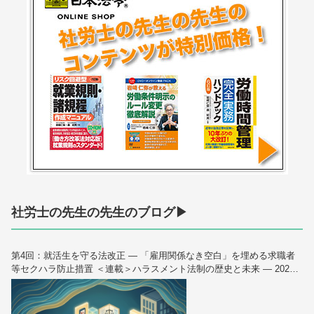
社労士の先生の先生のブログ▶
第4回：就活生を守る法改正 — 「雇用関係なき空白」を埋める求職者
等セクハラ防止措置 ＜連載＞ハラスメント法制の歴史と未来 — 2026
年10月大改正を読み解く（全6回）