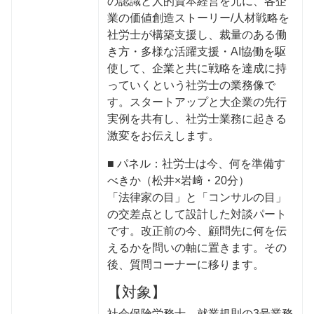
の認識と人的資本経営を元に、各企
業の価値創造ストーリー/人材戦略を
社労士が構築支援し、裁量のある働
き方・多様な活躍支援・AI協働を駆
使して、企業と共に戦略を達成に持
っていくという社労士の業務像で
す。スタートアップと大企業の先行
実例を共有し、社労士業務に起きる
激変をお伝えします。
■ パネル：社労士は今、何を準備す
べきか（松井×岩﨑・20分）
「法律家の目」と「コンサルの目」
の交差点として設計した対談パート
です。改正前の今、顧問先に何を伝
えるかを問いの軸に置きます。その
後、質問コーナーに移ります。
【対象】
社会保険労務士。就業規則の3号業務