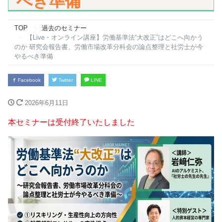
べき準備
TOP
過去のセミナー
【Live・オンライン講座】労働基準法“大改正”はどこへ向かう
のか 研究会報告書、労働市場改革分科会の論点整理と社労士が今
やるべき準備
Facebook
Twitter
LINE
2026年6月11日
本セミナーは受付終了いたしました