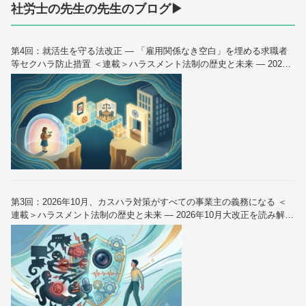
社労士の先生の先生のブログ▶
第4回：就活生を守る法改正 — 「雇用関係なき空白」を埋める求職者
等セクハラ防止措置 ＜連載＞ハラスメント法制の歴史と未来 — 2026
年10月大改正を読み解く（全6回）
第3回：2026年10月、カスハラ対策がすべての事業主の義務になる ＜
連載＞ハラスメント法制の歴史と未来 — 2026年10月大改正を読み解く
（全6回）