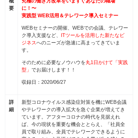
概
究極の働き方改革をいますぐあなたの職場
要
に！〜
実践型 WEB活用＆テレワーク導入セミナー
WEBセミナーの開催、WEBでの会議、テレワー
ク導入支援など、
ITツールを活用した新たなビ
ジネス
へのニーズが急速に高まってきていま
す。
そのために必要なノウハウを
丸1日かけて「実践
型」
でお届けします！！
収録日：2020/06/27
詳
新型コロナウイルス感染症対策を機にWEB会議
細
やテレワークの導入拡大を急ぐ企業が増えてき
ています。アフターコロナの時代を見据えれ
ば、今の現状を重要な機会ととらえ、「社員全
員で取り組み、全員でテレワークできるように