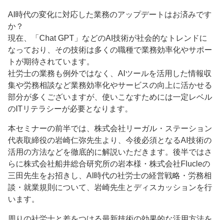
AI時代の変化に対応した業務のアップデートはお済みです
か？
現在、「Chat GPT」などのAI技術が社会的なトレンドに
なっており、その技術は多くの職種で業務効率化やサポー
トが期待されています。
社労士の業務も例外ではなく、AIツールを活用した情報収
集や労務相談など業務効率化やサービスの向上に活かせる
部分が多くございますが、使いこなすためには一定レベル
のITリテラシーが必要となります。
本セミナーの前半では、株式会社リーガル・ステーション
代表取締役の岩崎仁弥先生より、今後必須となるAI技術の
活用の方法などを徹底的に解説いただきます。後半ではさ
らに株式会社船井総合研究所の岩本様・株式会社Flucleの
三田先生をお招きし、AI時代の社労士の経営戦略・労務相
談・就業規則について、岩崎先生とディスカッションを行
います。
周りの社労士と差をつける最新技術の効果的な活用方法を