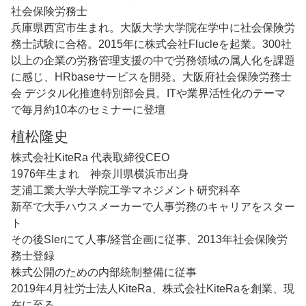
社会保険労務士
兵庫県西宮市生まれ。大阪大学大学院在学中に社会保険労
務士試験に合格。2015年に株式会社Flucleを起業。300社
以上の企業の労務管理支援の中で労務領域の属人化を課題
に感じ、HRbaseサービスを開発。大阪府社会保険労務士
会 デジタル化推進特別部会員。ITや業界活性化のテーマ
で毎月約10本のセミナーに登壇
植松隆史
株式会社KiteRa 代表取締役CEO
1976年生まれ 神奈川県横浜市出身
芝浦工業大学大学院工学マネジメント研究科卒
新卒で大手ハウスメーカーで人事労務のキャリアをスター
ト
その後SIerにて人事/経営企画に従事、2013年社会保険労
務士登録
株式公開のための内部統制整備に従事
2019年4月社労士法人KiteRa、株式会社KiteRaを創業、現
在に至る