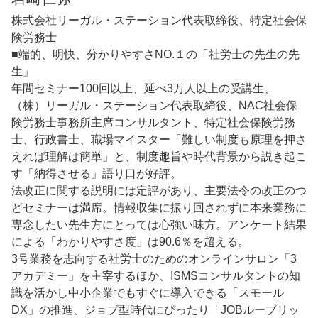
株式会社リーガル・ステーション代表取締役、特定社会保
険労務⼠
■端的、明快、分かりやすさNO.１の「社労士の先生の先
生」
年間セミナー100回以上、延べ3万人以上の受講生、
（株）リーガル・ステーション代表取締役、NAC社会保
険労務士事務所主席コンサルタント、特定社会保険労務
士、行政書士、職場マイスター「難しい制度も原理を押さ
えれば理解は簡単」と、制度趣旨や時代背景から説き起こ
す「納得させる」語り口が好評。
法改正に関する説明には定評があり、主要法令の改正のつ
どセミナーは満席。情報収集に振り回されずに本来業務に
専念したい先生方にとっては心強い味方。アンケート結果
による「わかりやすさ度」は90.6％を超える。
3号業務を志向する社労士のためのオンラインサロン「3
アカデミー」を主宰するほか、ISMSコンサルタントの知
識を活かし中小企業でもすぐに導入できる「スモール
DX」の推進、ジョブ型時代にぴったり「JOBルーブリッ