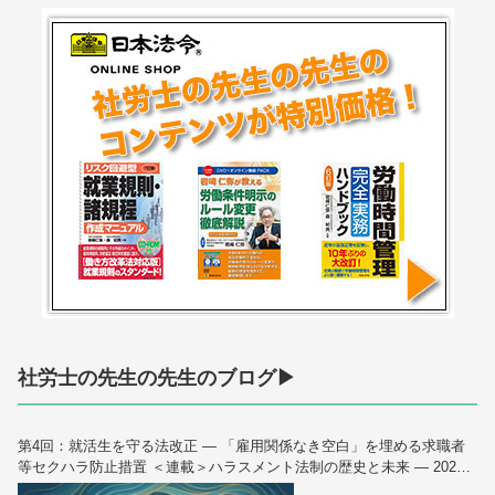
社労士の先生の先生のブログ▶
第4回：就活生を守る法改正 — 「雇用関係なき空白」を埋める求職者
等セクハラ防止措置 ＜連載＞ハラスメント法制の歴史と未来 — 2026
年10月大改正を読み解く（全6回）