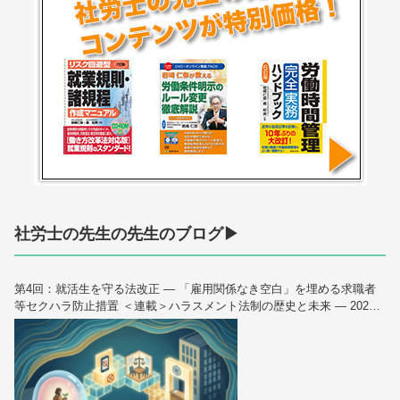
社労士の先生の先生のブログ▶
第4回：就活生を守る法改正 — 「雇用関係なき空白」を埋める求職者
等セクハラ防止措置 ＜連載＞ハラスメント法制の歴史と未来 — 2026
年10月大改正を読み解く（全6回）