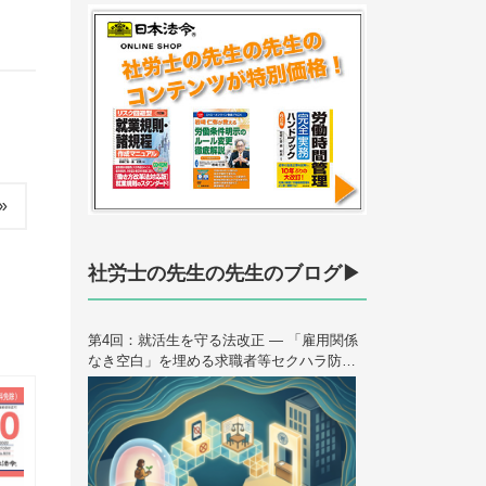
»
社労士の先生の先生のブログ▶
第4回：就活生を守る法改正 — 「雇用関係
なき空白」を埋める求職者等セクハラ防止
措置 ＜連載＞ハラスメント法制の歴史と未
来 — 2026年10月大改正を読み解く（全6
回）