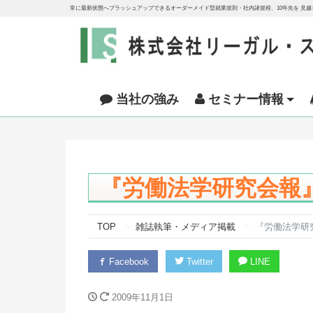
常に最新状態へブラッシュアップできるオーダーメイド型就業規則・社内諸規程、10年先を 見
当社の強み
セミナー情報
『労働法学研究会報』
TOP
雑誌執筆・メディア掲載
『労働法学研究
Facebook
Twitter
LINE
2009年11月1日