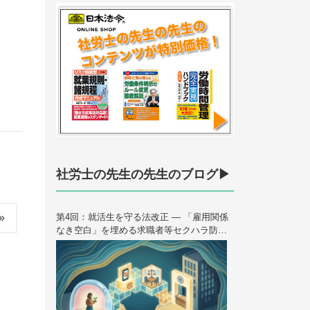
社労士の先生の先生のブログ▶
第4回：就活生を守る法改正 — 「雇用関係
»
なき空白」を埋める求職者等セクハラ防止
措置 ＜連載＞ハラスメント法制の歴史と未
来 — 2026年10月大改正を読み解く（全6
回）