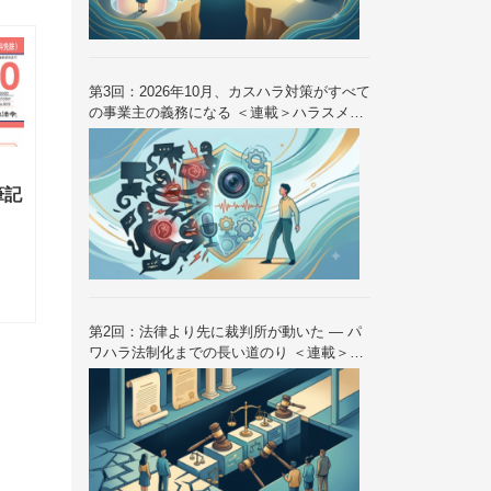
第3回：2026年10月、カスハラ対策がすべて
の事業主の義務になる ＜連載＞ハラスメン
ト法制の歴史と未来 — 2026年10月大改正
を読み解く（全6回）
筆記
第2回：法律より先に裁判所が動いた — パ
ワハラ法制化までの長い道のり ＜連載＞ハ
ラスメント法制の歴史と未来 — 2026年10
月大改正を読み解く（全6回）