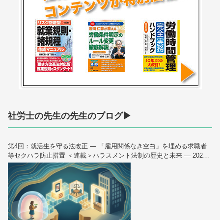
社労士の先生の先生のブログ▶
第4回：就活生を守る法改正 — 「雇用関係なき空白」を埋める求職者
等セクハラ防止措置 ＜連載＞ハラスメント法制の歴史と未来 — 2026
年10月大改正を読み解く（全6回）