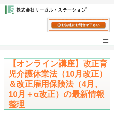
Togg
navi
【オンライン講座】改正育
児介護休業法（10月改正）
＆改正雇用保険法（4月、
10月＋α改正）の最新情報
整理