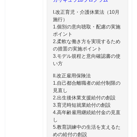
I.改正育児・介護休業法（10月
施行）
1.個別の意向聴取・配慮の実施
ポイント
2.柔軟な働き方を実現するため
の措置の実施ポイント
3.モデル規程と意向確認書の使
い方
II.改正雇用保険法
1.自己都合離職者の給付制限の
見直し
2.出生後休業支援給付の創設
3.育児時短就業給付の創設
4.高年齢雇用継続給付金の見直
し
5.教育訓練中の生活を支えるた
めの給付の創設