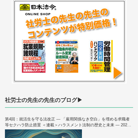
社労士の先生の先生のブログ▶
第4回：就活生を守る法改正 — 「雇用関係なき空白」を埋める求職者
等セクハラ防止措置 ＜連載＞ハラスメント法制の歴史と未来 — 2026
年10月大改正を読み解く（全6回）