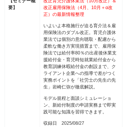
【セミナー概
改正育児介護休業法（10月改正）＆
要】
改正雇用保険法（4月、10月＋α改
正）の最新情報整理
いよいよ本格施行が迫る育介法＆雇
用保険法のダブル改正。育児介護休
業法では個別の意向聴取・配慮から
柔軟な働き方実現措置まで、雇用保
険法では給付率80％の出産後休業支
援給付金・育児時短就業給付金から
教育訓練休暇給付金の創設まで、ク
ライアント企業への指導で差がつく
実務ポイントを「社労士の先生の先
生」岩崎仁弥が徹底解説。
モデル規程と面談シミュレーショ
ン、新給付制度の申請実務まで即実
践可能な知識を習得できます。
収録日 2025/08/27