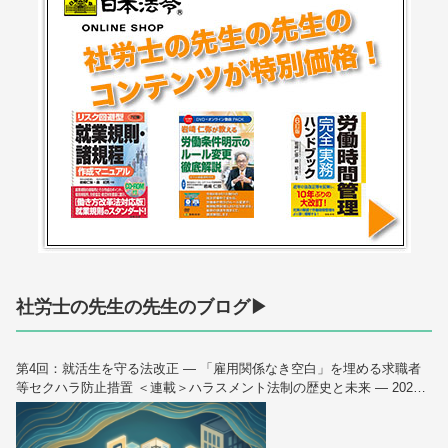
社労士の先生の先生のブログ▶
第4回：就活生を守る法改正 — 「雇用関係なき空白」を埋める求職者
等セクハラ防止措置 ＜連載＞ハラスメント法制の歴史と未来 — 2026
年10月大改正を読み解く（全6回）