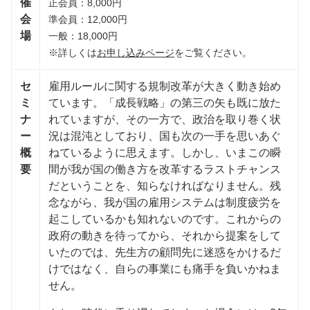
催
正会員：8,000円
会
準会員：12,000円
場
一般：18,000円
※詳しくは
お申し込みページ
をご覧ください。
セ
雇用ルールに関する規制改革が大きく動き始め
ミ
ています。「成長戦略」の第三の矢も既に放た
ナ
れていますが、その一方で、政治を取り巻く状
ー
況は混沌としており、国も次の一手を思いあぐ
概
ねているように思えます。しかし、いまこの瞬
要
間が我が国の働き方を改革するラストチャンス
だということを、知らなければなりません。残
念ながら、我が国の雇用システムは制度疲労を
起こしているかも知れないのです。これからの
政府の動きを待ってから、それから提案をして
いたのでは、先生方の顧問先に迷惑をかけるだ
けではなく、自らの事業にも痛手を負いかねま
せん。