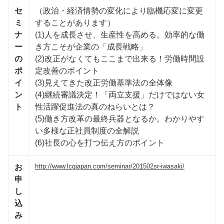
セ
（政治・経済情勢の変化により臨機応変に変更
ミ
することがあります）
ナ
(1)人を成長させ、生産性を高める。効率的な働
ー
き方こそが企業の「成長戦略」
の
(2)改正がなくてもここまで出来る！労働時間設
ポ
定改善のポイント
イ
(3)見えてきた改正労働基準法の全体像
ン
(4)継続審議決定！「両立支援」だけではない女
ト
性活躍促進法の真のねらいとは？
(5)働き方改革の最終兵器となるか。わかりやす
い多様な正社員制度の全解説
(6)社長の心を打つ伝え方のポイント
http://www.lcgjapan.com/seminar/201502sr-iwasaki/
お
申
し
込
み