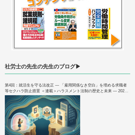
社労士の先生の先生のブログ▶
第4回：就活生を守る法改正 — 「雇用関係なき空白」を埋める求職者
等セクハラ防止措置 ＜連載＞ハラスメント法制の歴史と未来 — 2026
年10月大改正を読み解く（全6回）