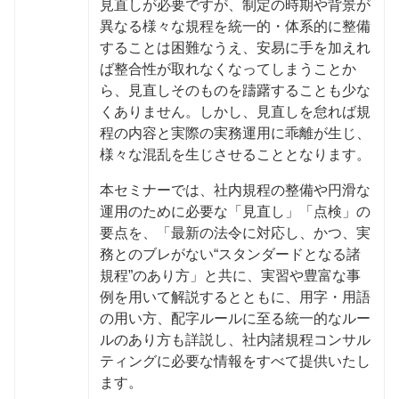
見直しが必要ですが、制定の時期や背景が
異なる様々な規程を統一的・体系的に整備
することは困難なうえ、安易に手を加えれ
ば整合性が取れなくなってしまうことか
ら、見直しそのものを躊躇することも少な
くありません。しかし、見直しを怠れば規
程の内容と実際の実務運用に乖離が生じ、
様々な混乱を生じさせることとなります。
本セミナーでは、社内規程の整備や円滑な
運用のために必要な「見直し」「点検」の
要点を、「最新の法令に対応し、かつ、実
務とのブレがない“スタンダードとなる諸
規程”のあり方」と共に、実習や豊富な事
例を用いて解説するとともに、用字・用語
の用い方、配字ルールに至る統一的なルー
ルのあり方も詳説し、社内諸規程コンサル
ティングに必要な情報をすべて提供いたし
ます。