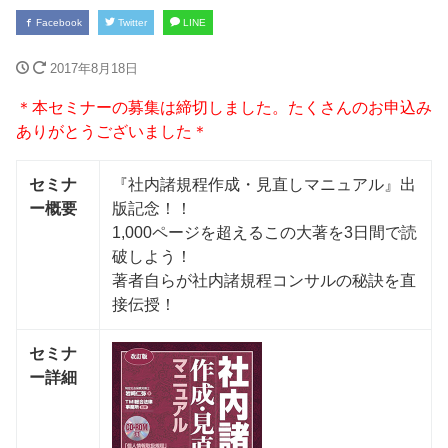
Facebook
Twitter
LINE
2017年8月18日
＊本セミナーの募集は締切しました。たくさんのお申込み
ありがとうございました＊
セミナ
『社内諸規程作成・見直しマニュアル』出
ー概要
版記念！！
1,000ページを超えるこの大著を3日間で読
破しよう！
著者自らが社内諸規程コンサルの秘訣を直
接伝授！
セミナ
ー詳細