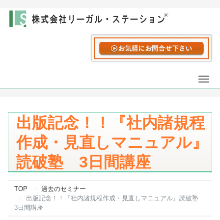
Togg
navi
出版記念！！『社内諸規程
作成・見直しマニュアル』
読破塾 3日間講座
TOP
過去のセミナー
出版記念！！『社内諸規程作成・見直しマニュアル』読破塾
3日間講座