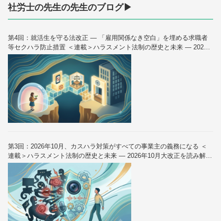
社労士の先生の先生のブログ▶
第4回：就活生を守る法改正 — 「雇用関係なき空白」を埋める求職者
等セクハラ防止措置 ＜連載＞ハラスメント法制の歴史と未来 — 2026
年10月大改正を読み解く（全6回）
第3回：2026年10月、カスハラ対策がすべての事業主の義務になる ＜
連載＞ハラスメント法制の歴史と未来 — 2026年10月大改正を読み解く
（全6回）