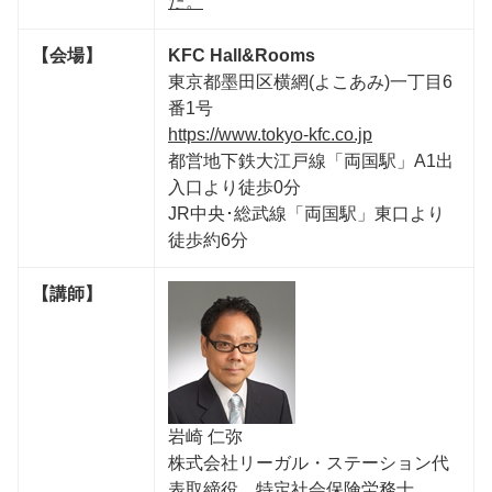
た。
【会場】
KFC Hall&Rooms
東京都墨田区横網(よこあみ)一丁目6
番1号
https://www.tokyo-kfc.co.jp
都営地下鉄大江戸線「両国駅」A1出
入口より徒歩0分
JR中央･総武線「両国駅」東口より
徒歩約6分
【講師】
岩崎 仁弥
株式会社リーガル・ステーション代
表取締役、特定社会保険労務⼠