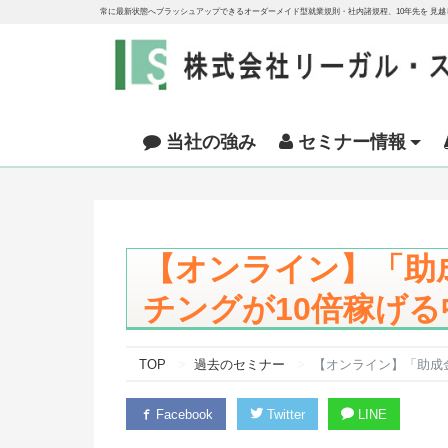
常に最新状態へブラッシュアップできるオーダーメイド型就業規則・社内諸規程、10年先を 見
当社の強み
セミナー情報
【オンライン】「助成
チングが10倍稼げ
TOP
過去のセミナー
【オンライン】「助成金
Facebook
Twitter
LINE