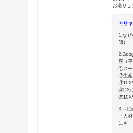
お送りし
カリキ
1.な
師）
2.G
座（平
①スモ
②生産
③10
④DX
⑤10
3.～
「人材
にも「