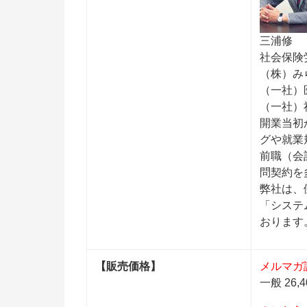
三浦修
社会保険
（株）み
（一社）
（一社）
開業当初
グや就業
前職（会
問契約を
弊社は、
「システ
おります
【販売価格】
メルマガ読
一般 26