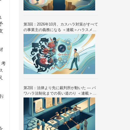
れ
予
第3回：2026年10月、カスハラ対策がすべて
の事業主の義務になる ＜連載＞ハラスメン
支
ト法制の歴史と未来 — 2026年10月大改正
を読み解く（全6回）
材
と考
ス
え
第2回：法律より先に裁判所が動いた — パ
ワハラ法制化までの長い道のり ＜連載＞ハ
お
ラスメント法制の歴史と未来 — 2026年10
月大改正を読み解く（全6回）
を