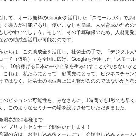
対して、オール無料のGoogleを活用した「スモールDX」であ
すぐ導入が可能であり、使いこなしも簡単。人材育成のための
もしやすいでしょう。そして、その予算確保のため、人材開発
などの助成金活用が可能なのです。
私たちは、この助成金を活用し、社労士の手で、「デジタル人
コーチ（仮称）」を全国に広げ、Googleを活用した「スモール
より、10倍稼げる日本の中小企業を生み出すことができないか
。これは、私たちにとって、顧問先にとって、ビジネスチャン
けではなく、社労士の地位向上にも繋がるののではないかと考
。
このビジョンの可能性を、みなさんに、1時間でも1秒でも早く
く、このようなセミナーの場を設けさせていただきました。
会場参加20名様まで
ハイブリットセミナーで開催いたします！
希望の方は、お申し込み後メールにて、会場申し込みフォーム