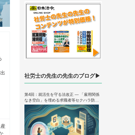
あ
み出
社労士の先生の先生のブログ▶
第4回：就活生を守る法改正 — 「雇用関係
なき空白」を埋める求職者等セクハラ防止
措置 ＜連載＞ハラスメント法制の歴史と未
来 — 2026年10月大改正を読み解く（全6
回）
生産
か