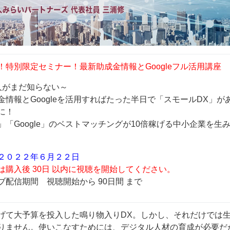
！特別限定セミナー！最新助成金情報とGoogleフル活用講座
人がまだ知らない～
金情報とGoogleを活用すればたった半日で「スモールDX」が
に！
」「Google」のベストマッチングが10倍稼げる中小企業を生
２０２２年６月２２日
は購入後 30日 以内に視聴を開始してください。
ブ配信期間 視聴開始から 90日間 まで
げて大予算を投入した鳴り物入りDX。しかし、それだけでは
りません。使いこなすためには、デジタル人材の育成が必要だ