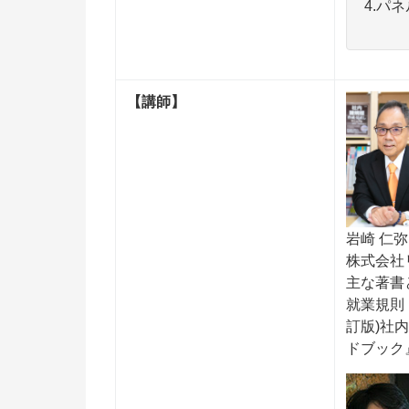
4.パ
【講師】
岩崎 仁弥
株式会社
主な著書
就業規則
訂版)社
ドブック