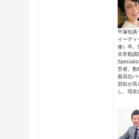
平塚知真
イーディ
修）卒。
非常勤講師。
Specia
営者。数
最高位パ
習欲が高
し、現在