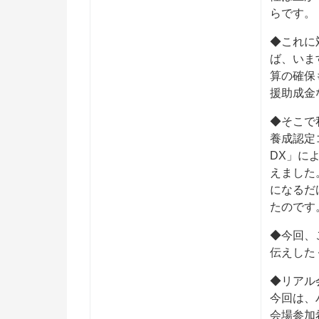
らです。
◆これに
ば、いま
算の確保
援助成金
◆そこで
養成認定
DX」に
えました
になるだ
たのです
◆今回、
伝えした
◆リアル
今回は、
会場参加