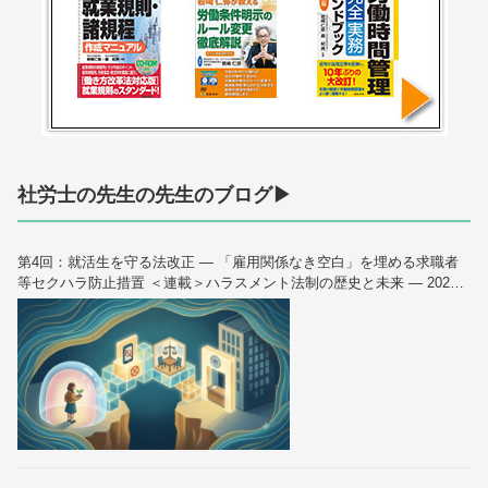
社労士の先生の先生のブログ▶
第4回：就活生を守る法改正 — 「雇用関係なき空白」を埋める求職者
等セクハラ防止措置 ＜連載＞ハラスメント法制の歴史と未来 — 2026
年10月大改正を読み解く（全6回）