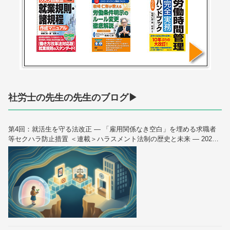
社労士の先生の先生のブログ▶
第4回：就活生を守る法改正 — 「雇用関係なき空白」を埋める求職者
等セクハラ防止措置 ＜連載＞ハラスメント法制の歴史と未来 — 2026
年10月大改正を読み解く（全6回）